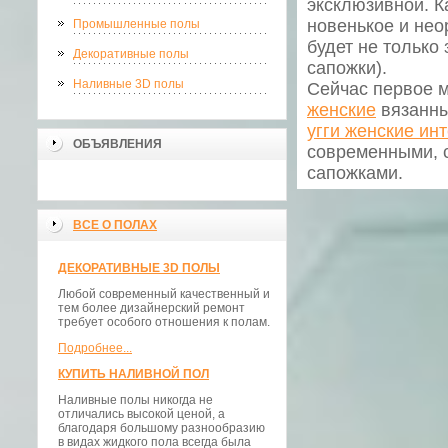
эксклюзивной. К
новенькое и нео
Промышленные полы
будет не только
Декоративные полы
сапожки).
Наливные 3D полы
Сейчас первое 
женские
вязанны
угги
женские инт
ОБЪЯВЛЕНИЯ
современными, 
сапожками.
ВСЕ О ПОЛАХ
ДЕКОРАТИВНЫЕ 3D ПОЛЫ
Любой современный качественный и
тем более дизайнерский ремонт
требует особого отношения к полам.
Подробнее...
КУПИТЬ НАЛИВНОЙ ПОЛ
Наливные полы никогда не
отличались высокой ценой, а
благодаря большому разнообразию
в видах жидкого пола всегда была