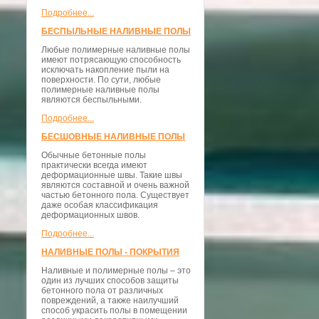
Подробнее...
БЕСПЫЛЬНЫЕ НАЛИВНЫЕ ПОЛЫ
Любые полимерные наливные полы
имеют потрясающую способность
исключать накопление пыли на
поверхности. По сути, любые
полимерные наливные полы
являются беспыльными.
Подробнее...
БЕСШОВНЫЕ НАЛИВНЫЕ ПОЛЫ
Обычные бетонные полы
практически всегда имеют
деформационные швы. Такие швы
являются составной и очень важной
частью бетонного пола. Существует
даже особая классификация
деформационных швов.
Подробнее...
НАЛИВНЫЕ ПОЛЫ - ПОКРЫТИЯ
Наливные и полимерные полы – это
один из лучших способов защиты
бетонного пола от различных
повреждений, а также наилучший
способ украсить полы в помещении