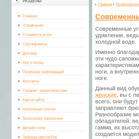
РАЗДЕЛЫ
Главная
Полезная и
Современные
Главная
О компании
Современные
уг
удивление, ведь
Стоимость услуг
холодной воде.
Сертификаты
Именно благодар
Договор
эти чудо-сапожк
Все о полах
характеристикам
ноги, а внутрен
Полезная информация
ноге.
Контакты
Данный вид обу
Сравнит. характеристика
женские
, вы с 
Карта сайта
всего, они буду
заправляют брюк
Напольная плитка
Разнообразие мо
Технология нанесения
обладателей, в
гамма, их высот
Дизайн пола
создается моде
Таблица цветов Ral