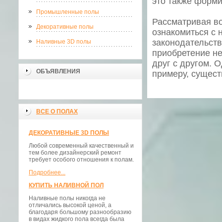
это также форми
Промышленные полы
Рассматривая во
Декоративные полы
ознакомиться с 
законодательств
Наливные 3D полы
приобретение не
друг с другом. 
ОБЪЯВЛЕНИЯ
примеру, сущест
ВСЕ О ПОЛАХ
ДЕКОРАТИВНЫЕ 3D ПОЛЫ
Любой современный качественный и
тем более дизайнерский ремонт
требует особого отношения к полам.
Подробнее...
КУПИТЬ НАЛИВНОЙ ПОЛ
Наливные полы никогда не
отличались высокой ценой, а
благодаря большому разнообразию
в видах жидкого пола всегда была