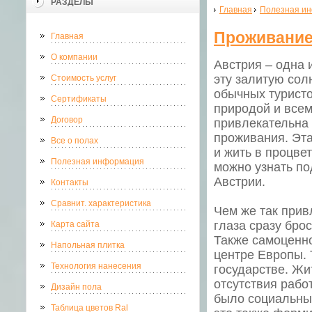
РАЗДЕЛЫ
Главная
Полезная и
Проживание
Главная
О компании
Австрия – одна 
эту залитую сол
Стоимость услуг
обычных туристо
Сертификаты
природой и всем
Договор
привлекательна 
проживания. Эта
Все о полах
и жить в процве
Полезная информация
можно узнать по
Австрии.
Контакты
Сравнит. характеристика
Чем же так прив
глаза сразу бро
Карта сайта
Также самоценно
Напольная плитка
центре Европы. 
Технология нанесения
государстве. Жи
отсутствия рабо
Дизайн пола
было социальных
Таблица цветов Ral