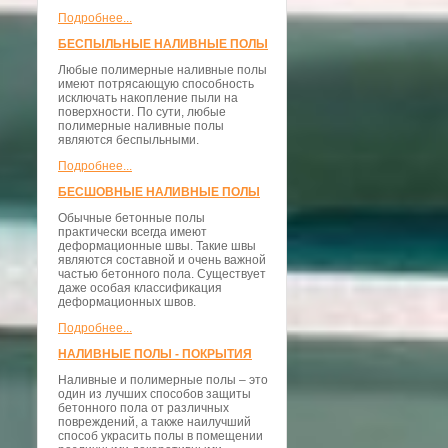
Подробнее...
БЕСПЫЛЬНЫЕ НАЛИВНЫЕ ПОЛЫ
Любые полимерные наливные полы
имеют потрясающую способность
исключать накопление пыли на
поверхности. По сути, любые
полимерные наливные полы
являются беспыльными.
Подробнее...
БЕСШОВНЫЕ НАЛИВНЫЕ ПОЛЫ
Обычные бетонные полы
практически всегда имеют
деформационные швы. Такие швы
являются составной и очень важной
частью бетонного пола. Существует
даже особая классификация
деформационных швов.
Подробнее...
НАЛИВНЫЕ ПОЛЫ - ПОКРЫТИЯ
Наливные и полимерные полы – это
один из лучших способов защиты
бетонного пола от различных
повреждений, а также наилучший
способ украсить полы в помещении