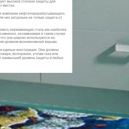
бует высокой степени защиты для
х местах.
тся компании нефтеперерабатывающего,
я них актуальна не только защита от
зовать нержавеющую сталь как наиболее
есомненно, незаменимая в таком случае
, что они широко используются на
им уровнем возникновения взрыва.
в единые конструкции. Они должны
жара, возгорания, утечки газа или
т наивысший уровень защиты в любых