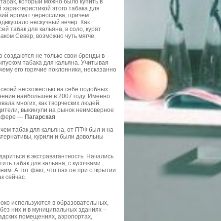
 табак, который можно было купить в
 характеристикой этого табака для
гкий аромат чернослива, причем
двкушало нескучный вечер. Как
сей табак для кальяна, в соло, курят
баком Север, возможно чуть мягче.
о создаются не только свои бренды в
пуском табака для кальяна. Учитывая
чему его горячие поклонники, несказанно
 своей несхожестью на себе подобных.
нение наибольшее в 2007 году. Именно
овала многих, как творческих людей.
дители, выкинули на рынок неимоверное
й сфере —
Пагарская
чем табак для кальяна, от ПТФ был и на
ьтернативы, курили и были довольны
дариться в экстравагантность. Начались
ить табак для кальяна, с кусочками
им. А тот факт, что пах он при открытии
к сейчас.
око используются в образовательных,
без них и в муниципальных зданиях –
ладских помещениях, аэропортах,