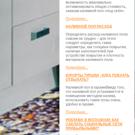
возможность максимально
оптимизировать общую стоимость,
заказав наливной пол «под себя».
Подробнее...
НАЛИВНОЙ ПОЛ РАСХОД
Определить расход наливного пола
совсем не трудно – для этого
следует определить такие
параметры, как толщина покрытия,
наличие наполнителей при
устройстве покрытия и плотность
материала наливного пола.
Подробнее...
КУРОРТЫ ТУРЦИИ - КУДА ПОЕХАТЬ
ОТДЫХАТЬ?
Наливной пол в гаражеВвиду того,
что наливной пол устраивается в
помещении методом налива,
использовать такие полы очень
удобно в гараже.
Подробнее...
РЕКЛАМА В INSTAGRAM: КАК
СДЕЛАТЬ СОЦИАЛЬНЫЕ СЕТИ
ПРИБЫЛЬНЫМИ?