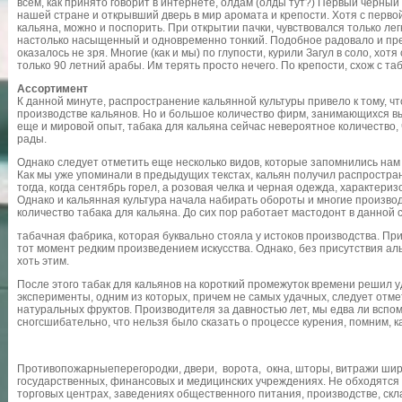
всем, как принято говорит в интернете, олдам (олды тут?) Первый черный
нашей стране и открывший дверь в мир аромата и крепости. Хотя с первой
кальяна, можно и поспорить. При открытии пачки, чувствовался только ле
настолько насыщенный и одновременно тонкий. Подобное радовало и пре
оказалось не зря. Многие (как и мы) по глупости, курили Загул в соло, хотя 
только 90 летний арабы. Им терять просто нечего. По крепости, схож с та
Ассортимент
К данной минуте, распространение кальянной культуры привело к тому, чт
производстве кальянов. Но и большое количество фирм, занимающихся вы
еще и мировой опыт, табака для кальяна сейчас невероятное количество, 
рады.
Однако следует отметить еще несколько видов, которые запомнились нам
Как мы уже упоминали в предыдущих текстах, кальян получил распростра
тогда, когда сентябрь горел, а розовая челка и черная одежда, характериз
Однако и кальянная культура начала набирать обороты и многие произво
количество табака для кальяна. До сих пор работает мастодонт в данно
табачная фабрика, которая буквально стояла у истоков производства. При
тот момент редким произведением искусства. Однако, без присутствия ал
хоть этим.
После этого табак для кальянов на короткий промежуток времени решил у
эксперименты, одним из которых, причем не самых удачных, следует отмет
натуральных фруктов. Производителя за давностью лет, мы едва ли вспомн
сногсшибательно, что нельзя было сказать о процессе курения, помним, ка
Противопожарныеперегородки, двери, ворота, окна, шторы, витражи шир
государственных, финансовых и медицинских учреждениях. Не обходятся 
торговых центрах, заведениях общественного питания, производстве, ск