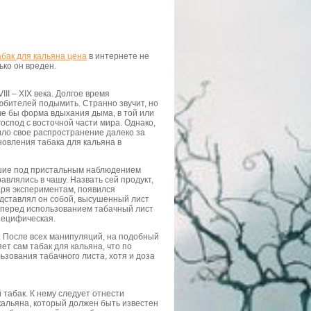
абак для кальяна цена
в интернете не
ько он вреден.
II – XIX века. Долгое время
юбителей подымить. Странно звучит, но
че бы форма вдыхания дыма, в той или
оспод с восточной части мира. Однако,
чило свое распространение далеко за
овления табака для кальяна в
сшие под пристальным наблюдением
авлялись в чашу. Назвать сей продукт,
аря экспериментам, появился
едставлял он собой, высушенный лист
 перед использованием табачный лист
пецифическая.
а. После всех манипуляций, на подобный
ет сам табак для кальяна, что по
зования табачного листа, хотя и доза
табак. К нему следует отнести
кальяна, который должен быть известен