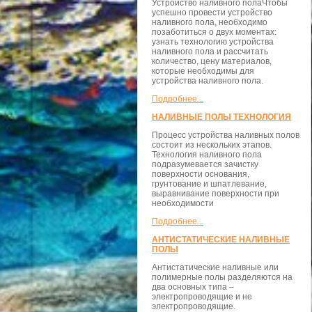
Устройство наливного полаЧтобы
успешно провести устройство
наливного пола, необходимо
позаботиться о двух моментах:
узнать технологию устройства
наливного пола и рассчитать
количество, цену материалов,
которые необходимы для
устройства наливного пола.
Подробнее...
НАЛИВНЫЕ ПОЛЫ ТЕХНОЛОГИЯ
Процесс устройства наливных полов
состоит из нескольких этапов.
Технология наливного пола
подразумевается зачистку
поверхности основания,
грунтование и шпатлевание,
выравнивание поверхности при
необходимости
Подробнее...
АНТИСТАТИЧЕСКИЕ НАЛИВНЫЕ
ПОЛЫ
Антистатические наливные или
полимерные полы разделяются на
два основных типа –
электропроводящие и не
электропроводящие.