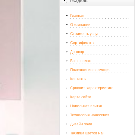
РАЗДЕЛЫ
Главная
О компании
Стоимость услуг
Сертификаты
Договор
Все о полах
Полезная информация
Контакты
Сравнит. характеристика
Карта сайта
Напольная плитка
Технология нанесения
Дизайн пола
Таблица цветов Ral