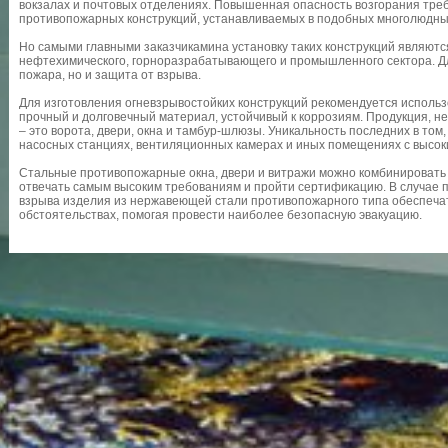
вокзалах и почтовых отделениях. Повышенная опасность возгорания тре
противопожарных конструкций, устанавливаемых в подобных многолюдны
Но самыми главными заказчикамина установку таких конструкций являю
нефтехимического, горноразрабатывающего и промышленного сектора. Дл
пожара, но и защита от взрыва.
Для изготовления огневзрывостойких конструкций рекомендуется исполь
прочный и долговечный материал, устойчивый к коррозиям. Продукция, н
– это ворота, двери, окна и тамбур-шлюзы. Уникальность последних в том
насосных станциях, вентиляционных камерах и иных помещениях с высок
Стальные противопожарные окна, двери и витражи можно комбинировать 
отвечать самым высоким требованиям и пройти сертификацию. В случае по
взрыва изделия из нержавеющей стали противопожарного типа обеспеча
обстоятельствах, помогая провести наиболее безопасную эвакуацию.