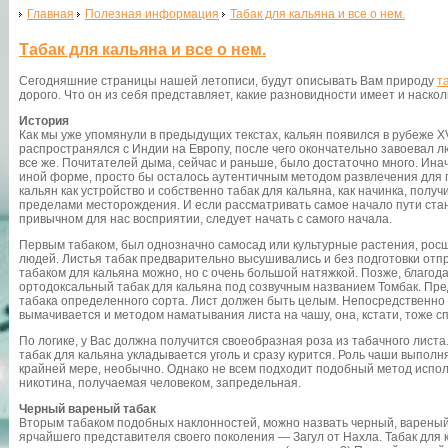
Главная
Полезная информация
Табак для кальяна и все о нем.
Табак для кальяна и все о нем.
Сегодняшние страницы нашей летописи, будут описывать Вам природу
т
дорого. Что он из себя представляет, какие разновидности имеет и наскол
История
Как мы уже упомянули в предыдущих текстах, кальян появился в рубеже XVI
распространялся с Индии на Европу, после чего окончательно завоевал л
все же. Почитателей дыма, сейчас и раньше, было достаточно много. Ина
иной форме, просто бы осталось аутентичным методом развлечения для г
кальян как устройство и собственно табак для кальяна, как начинка, полу
пределами месторождения. И если рассматривать самое начало пути стан
привычном для нас восприятии, следует начать с самого начала.
Первым табаком, был однозначно самосад или культурные растения, ро
людей. Листья табак предварительно высушивались и без подготовки отпр
табаком для кальяна можно, но с очень большой натяжкой. Позже, благод
ортодоксальный табак для кальяна под созвучным названием Томбак. Пр
табака определенного сорта. Лист должен быть целым. Непосредственно
вымачивается и методом наматывания листа на чашу, она, кстати, тоже с
По логике, у Вас должна получится своеобразная роза из табачного лист
табак для кальяна укладывается уголь и сразу курится. Роль чаши выполня
крайней мере, необычно. Однако не всем подходит подобный метод исполь
никотина, получаемая человеком, запредельная.
Черный вареный табак
Вторым табаком подобных наклонностей, можно назвать черный, вареный 
ярчайшего представителя своего поколения — Загул от Нахла. Табак для 