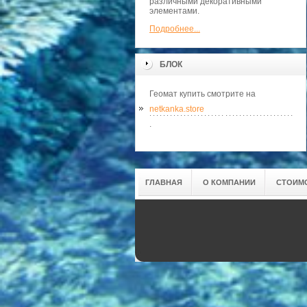
различными декоративными
элементами.
Подробнее...
БЛОК
Геомат купить смотрите на
netkanka.store
.
ГЛАВНАЯ
О КОМПАНИИ
СТОИМО