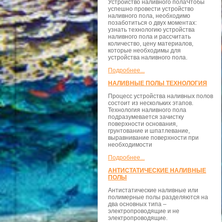
Устройство наливного полаЧтобы
успешно провести устройство
наливного пола, необходимо
позаботиться о двух моментах:
узнать технологию устройства
наливного пола и рассчитать
количество, цену материалов,
которые необходимы для
устройства наливного пола.
Подробнее...
НАЛИВНЫЕ ПОЛЫ ТЕХНОЛОГИЯ
Процесс устройства наливных полов
состоит из нескольких этапов.
Технология наливного пола
подразумевается зачистку
поверхности основания,
грунтование и шпатлевание,
выравнивание поверхности при
необходимости
Подробнее...
АНТИСТАТИЧЕСКИЕ НАЛИВНЫЕ
ПОЛЫ
Антистатические наливные или
полимерные полы разделяются на
два основных типа –
электропроводящие и не
электропроводящие.