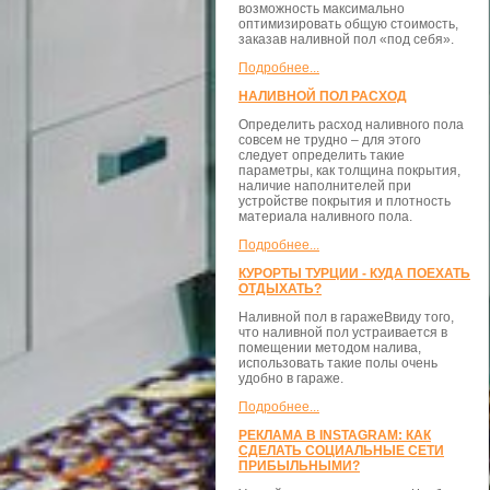
возможность максимально
оптимизировать общую стоимость,
заказав наливной пол «под себя».
Подробнее...
НАЛИВНОЙ ПОЛ РАСХОД
Определить расход наливного пола
совсем не трудно – для этого
следует определить такие
параметры, как толщина покрытия,
наличие наполнителей при
устройстве покрытия и плотность
материала наливного пола.
Подробнее...
КУРОРТЫ ТУРЦИИ - КУДА ПОЕХАТЬ
ОТДЫХАТЬ?
Наливной пол в гаражеВвиду того,
что наливной пол устраивается в
помещении методом налива,
использовать такие полы очень
удобно в гараже.
Подробнее...
РЕКЛАМА В INSTAGRAM: КАК
СДЕЛАТЬ СОЦИАЛЬНЫЕ СЕТИ
ПРИБЫЛЬНЫМИ?