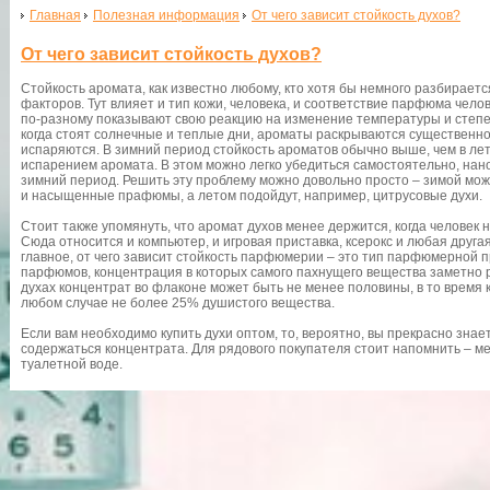
Главная
Полезная информация
От чего зависит стойкость духов?
От чего зависит стойкость духов?
Стойкость аромата, как известно любому, кто хотя бы немного разбираетс
факторов. Тут влияет и тип кожи, человека, и соответствие парфюма чел
по-разному показывают свою реакцию на изменение температуры и степе
когда стоят солнечные и теплые дни, ароматы раскрываются существенно
испаряются. В зимний период стойкость ароматов обычно выше, чем в ле
испарением аромата. В этом можно легко убедиться самостоятельно, нано
зимний период. Решить эту проблему можно довольно просто – зимой мож
и насыщенные прафюмы, а летом подойдут, например, цитрусовые духи.
Стоит также упомянуть, что аромат духов менее держится, когда человек
Сюда относится и компьютер, и игровая приставка, ксерокс и любая другая
главное, от чего зависит стойкость парфюмерии – это тип парфюмерной 
парфюмов, концентрация в которых самого пахнущего вещества заметно р
духах концентрат во флаконе может быть не менее половины, в то время 
любом случае не более 25% душистого вещества.
Если вам необходимо купить духи оптом, то, вероятно, вы прекрасно знае
содержаться концентрата. Для рядового покупателя стоит напомнить – ме
туалетной воде.