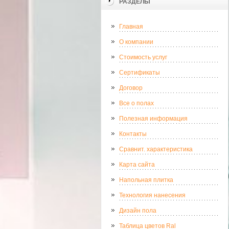
РАЗДЕЛЫ
Главная
О компании
Стоимость услуг
Сертификаты
Договор
Все о полах
Полезная информация
Контакты
Сравнит. характеристика
Карта сайта
Напольная плитка
Технология нанесения
Дизайн пола
Таблица цветов Ral