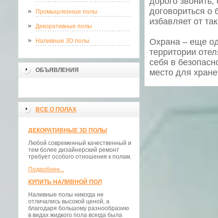
дорого звонить,
договориться о 
Промышленные полы
избавляет от так
Декоративные полы
Охрана – еще од
Наливные 3D полы
территории отел
себя в безопасн
ОБЪЯВЛЕНИЯ
место для хран
ВСЕ О ПОЛАХ
ДЕКОРАТИВНЫЕ 3D ПОЛЫ
Любой современный качественный и
тем более дизайнерский ремонт
требует особого отношения к полам.
Подробнее...
КУПИТЬ НАЛИВНОЙ ПОЛ
Наливные полы никогда не
отличались высокой ценой, а
благодаря большому разнообразию
в видах жидкого пола всегда была