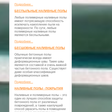
Подробнее...
БЕСПЫЛЬНЫЕ НАЛИВНЫЕ ПОЛЫ
Любые полимерные наливные полы
имеют потрясающую способность
исключать накопление пыли на
поверхности. По сути, любые
полимерные наливные полы
являются беспыльными.
Подробнее...
БЕСШОВНЫЕ НАЛИВНЫЕ ПОЛЫ
Обычные бетонные полы
практически всегда имеют
деформационные швы. Такие швы
являются составной и очень важной
частью бетонного пола. Существует
даже особая классификация
деформационных швов.
Подробнее...
НАЛИВНЫЕ ПОЛЫ - ПОКРЫТИЯ
Наливные и полимерные полы – это
один из лучших способов защиты
бетонного пола от различных
повреждений, а также наилучший
способ украсить полы в помещении