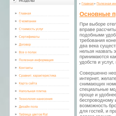
РАЗДЕЛЫ
Главная
Полезная и
Основные п
Главная
О компании
При выборе отел
вправе рассчиты
Стоимость услуг
подобными удобс
Сертификаты
требования коне
Договор
два века сущест
нельзя назвать 
Все о полах
принимаются как
Полезная информация
удобств и услуг,
Контакты
Совершенно необ
Сравнит. характеристика
интернет, желат
снимающих номе
Карта сайта
специальные мод
Напольная плитка
проще и удобнее
Технология нанесения
беспроводному и
возможность бро
Дизайн пола
для гостей, и п
Таблица цветов Ral