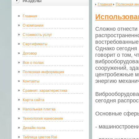
РАЗДЕЛЫ
Главная
Полезная и
Использова
Главная
О компании
Сложно отнести 
распространенно
Стоимость услуг
востребованные 
Сертификаты
Однако сегодня 
Договор
говорит о том, 
виброоборудова
Все о полах
сооружений, зд
Полезная информация
центробежные ме
энергию механич
Контакты
Сравнит. характеристика
Виброоборудова
сегодня распрос
Карта сайта
Напольная плитка
Основные сферы
Технология нанесения
- машиностроен
Дизайн пола
Таблица цветов Ral