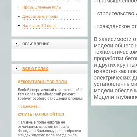
- промышленное
Промышленные полы
- строительство 
Декоративные полы
- гражданское с
Наливные 3D полы
В зависимости о
ОБЪЯВЛЕНИЯ
модели общего 
технологическо
проработки бето
и других крупны
ВСЕ О ПОЛАХ
известно как по
электрических д
ДЕКОРАТИВНЫЕ 3D ПОЛЫ
установленными 
модели обеспечи
Любой современный качественный и
тем более дизайнерский ремонт
Модели глубинно
требует особого отношения к полам.
Подробнее...
КУПИТЬ НАЛИВНОЙ ПОЛ
Наливные полы никогда не
отличались высокой ценой, а
благодаря большому разнообразию
в видах жидкого пола всегда была