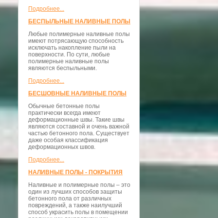
Подробнее...
БЕСПЫЛЬНЫЕ НАЛИВНЫЕ ПОЛЫ
Любые полимерные наливные полы
имеют потрясающую способность
исключать накопление пыли на
поверхности. По сути, любые
полимерные наливные полы
являются беспыльными.
Подробнее...
БЕСШОВНЫЕ НАЛИВНЫЕ ПОЛЫ
Обычные бетонные полы
практически всегда имеют
деформационные швы. Такие швы
являются составной и очень важной
частью бетонного пола. Существует
даже особая классификация
деформационных швов.
Подробнее...
НАЛИВНЫЕ ПОЛЫ - ПОКРЫТИЯ
Наливные и полимерные полы – это
один из лучших способов защиты
бетонного пола от различных
повреждений, а также наилучший
способ украсить полы в помещении